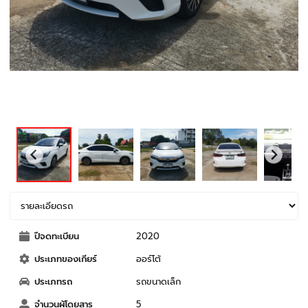
ปีจดทะเบียน
2020
ประเภทของเกียร์
ออร์โต้
ประเภทรถ
รถขนาดเล็ก
จำนวนผู้โดยสาร
5