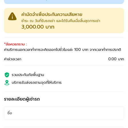
ค่ามัดจำเพื่อประกันความเสียหาย
ชำระ ณ วันที่รับรถเช่า และได้รับคืนเมื่อสิ้นสุดการเช่า
3,000.00 บาท
*ข้อควรทราบ :
ค่าบริการนอกเวลาทำการจะคิดออกไปชั่วโมงล่ะ 100 บาท จากเวลาทำการปรกติ
ค่าล่วงเวลา
0.00 บาท
รวมประกันภัยพื้นฐาน
บริการรับส่งรถตามจุดที่ให้บริการ
รายละเอียดผู้เช่ารถ