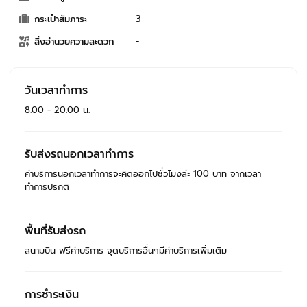
กระเป๋าสัมภาระ
3
สิ่งอำนวยความสะดวก
-
วันเวลาทำการ
8.00 - 20.00 น.
รับส่งรถนอกเวลาทำการ
ค่าบริการนอกเวลาทำการจะคิดออกไปชั่วโมงล่ะ 100 บาท จากเวลา
ทำการปรกติ
พื้นที่รับส่งรถ
สนามบิน ฟรีค่าบริการ จุดบริการอื่นๆมีค่าบริการเพิ่มเติม
การชำระเงิน