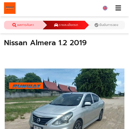
ผลการค้นหา
รายละเอียดรถ
ยืนยันการจอง
Nissan Almera 1.2 2019