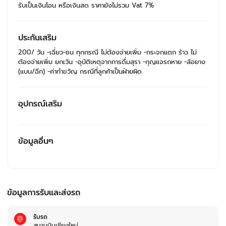
รับเป็นเงินโอน หรือเงินสด ราคายังไม่รวม Vat 7%
ประกันเสริม
200/ วัน -เฉี่ยว-ชน ทุกกรณี ไม่ต้องจ่ายเพิ่ม -กระจกแตก ร้าว ไม่
ต้องจ่ายเพิ่ม ยกเว้น -อุบัติเหตุจากการดื่มสุรา -กุญแจรถหาย -ล้อยาง
(แบน/ฉีก) -ค่าทำขวัญ กรณีที่ลูกค้าเป็นฝ่ายผิด
อุปกรณ์เสริม
ข้อมูลอื่นๆ
ข้อมูลการรับและส่งรถ
รับรถ
สนามบินเชียงใหม่