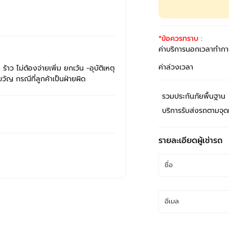
*ข้อควรทราบ :
ค่าบริการนอกเวลาทำกา
ค่าล่วงเวลา
าว ไม่ต้องจ่ายเพิ่ม ยกเว้น -อุบัติเหตุ
ัญ กรณีที่ลูกค้าเป็นฝ่ายผิด
รวมประกันภัยพื้นฐาน
บริการรับส่งรถตามจุดที
รายละเอียดผู้เช่ารถ