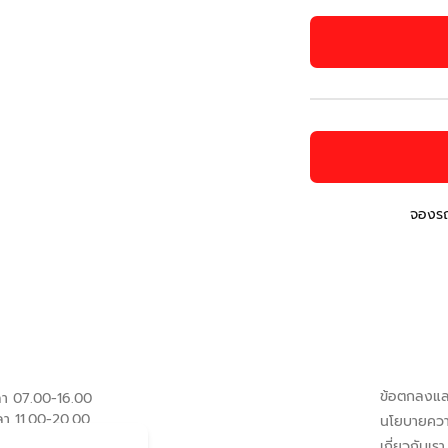
จองรถ
เกี่ยวกับ 
ข้อตกลงและ
า 07.00-16.00
า 11.00-20.00
นโยบายควา
า 13.00-22.00
เกี่ยวกับเรา