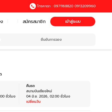
โทรหาเรา : 0971168820 0913209960
อง
สมัครสมาชิก
|
|
เข้าสู่ระบบ
ยืนยันการจอง
ถ
คืนรถ
สนามบินเชียงใหม่
:00
ชั่วโมง
04 มิ.ย. 2026
,
02:00
ชั่วโมง
เปลี่ยนวัน