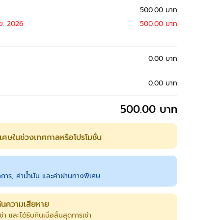
500.00 บาท
.ย. 2026
500.00 บาท
0.00 บาท
0.00 บาท
500.00 บาท
พิเศษในช่วงเทศกาลหรือโปรโมชั่น
ม
การ, ค่าน้ำมัน และค่าผ่านทางพิเศษ
ะกันความเสียหาย
่า และได้รับคืนเมื่อสิ้นสุดการเช่า